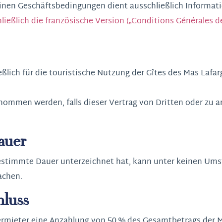
inen Geschäftsbedingungen dient ausschließlich Informa
ießlich die französische Version („Conditions Générales d
eßlich für die touristische Nutzung der Gîtes des Mas Lafar
nommen werden, falls dieser Vertrag von Dritten oder zu 
dauer
 bestimmte Dauer unterzeichnet hat, kann unter keinen Ums
achen.
hluss
ermieter eine Anzahlung von 50 % des Gesamtbetrags der M