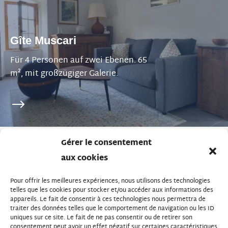
Gîte Muscari
Für 4 Personen auf zwei Ebenen. 65
m², mit großzügiger Galerie.
Gérer le consentement
aux cookies
Kontakt
Über uns
Pour offrir les meilleures expériences, nous utilisons des technologies
telles que les cookies pour stocker et/ou accéder aux informations des
Praktische Infos
appareils. Le fait de consentir à ces technologies nous permettra de
traiter des données telles que le comportement de navigation ou les ID
Verhaltensregeln
uniques sur ce site. Le fait de ne pas consentir ou de retirer son
consentement peut avoir un effet négatif sur certaines caractéristiques