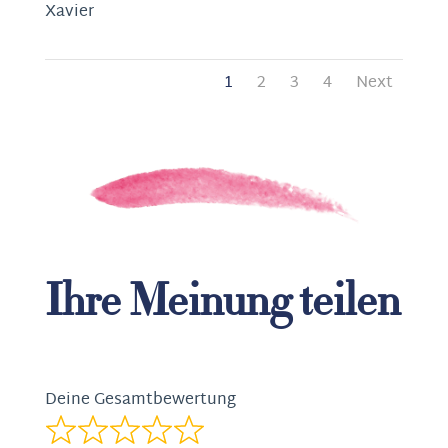
Xavier
Navigation
Seite
Seite
Seite
Seite
1
2
3
4
Next
für
Site
Reviews
Ihre Meinung teilen
Deine Gesamtbewertung